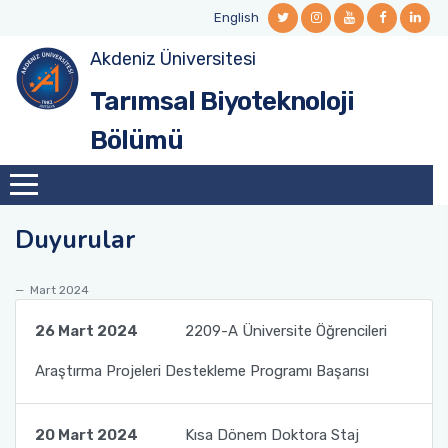
English
Akdeniz Üniversitesi
Yönetim
Akademik Personel
Akademik Takvim
AKTS Bilgi Paketi ve Ders Katoloğu
Erasmus+
Araştırma Projeleri
Lisansüstü Öğrencilerimiz
Tarımsal Biyoteknoloji
Vizyonumuz ve Misyonumuz
Bölümümüze Emeği Geçenler
Lisans
Öğrenci Danışmanlıkları
Mevlana Değişim Programı
Yüksek Lisans/Doktora Tezleri
Laboratuvarlarımız
Bölümü
Danışma Kurulu
Yüksek Lisans
Farabi Değişim Programı
Komisyonlar
Doktora
Duyurular
Neden Akdeniz Üniversitesi Tarımsal
Öğrenci Değişim Programları
Mart 2024
Biyoteknoloji ?
26 Mart 2024
2209-A Üniversite Öğrencileri
Araştırma Projeleri Destekleme Programı Başarısı
20 Mart 2024
Kısa Dönem Doktora Staj